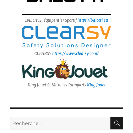
BALOTTI, équipentier Sportif
https://balotti.eu
CLEARSY
https://www.clearsy.com/
King Jouet St Mitre les Ramparts
King Jouet
RE
Recherche
pour :