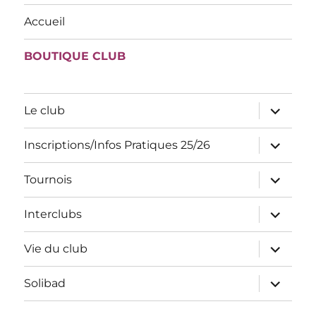
Accueil
BOUTIQUE CLUB
ouvrir
Le club
le
sous-
menu
ouvrir
Inscriptions/Infos Pratiques 25/26
le
sous-
menu
ouvrir
Tournois
le
sous-
menu
ouvrir
Interclubs
le
sous-
menu
ouvrir
Vie du club
le
sous-
menu
ouvrir
Solibad
le
sous-
menu