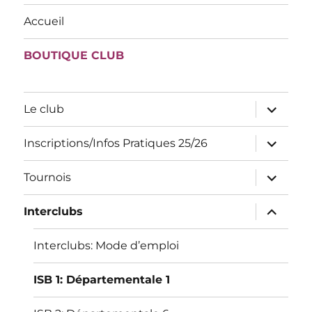
Accueil
BOUTIQUE CLUB
ouvrir
Le club
le
sous-
menu
ouvrir
Inscriptions/Infos Pratiques 25/26
le
sous-
menu
ouvrir
Tournois
le
sous-
menu
ouvrir
Interclubs
le
sous-
menu
Interclubs: Mode d’emploi
ISB 1: Départementale 1