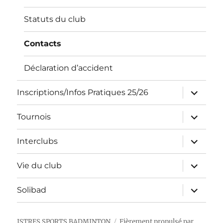
Statuts du club
Contacts
Déclaration d’accident
ouvrir
Inscriptions/Infos Pratiques 25/26
le
sous-
menu
ouvrir
Tournois
le
sous-
menu
ouvrir
Interclubs
le
sous-
menu
ouvrir
Vie du club
le
sous-
menu
ouvrir
Solibad
le
sous-
menu
ISTRES SPORTS BADMINTON
Fièrement propulsé par