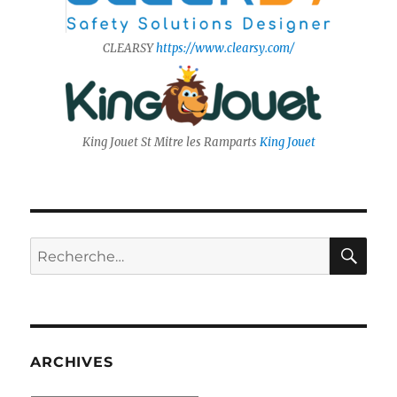
CLEARSY
https://www.clearsy.com/
King Jouet St Mitre les Ramparts
King Jouet
RE
Recherche
pour :
ARCHIVES