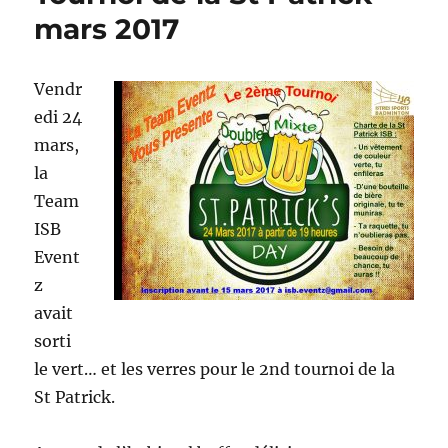
mars 2017
Vendr
edi 24
mars,
la
Team
ISB
Event
z
avait
sorti
le vert… et les verres pour le 2nd tournoi de la
St Patrick.