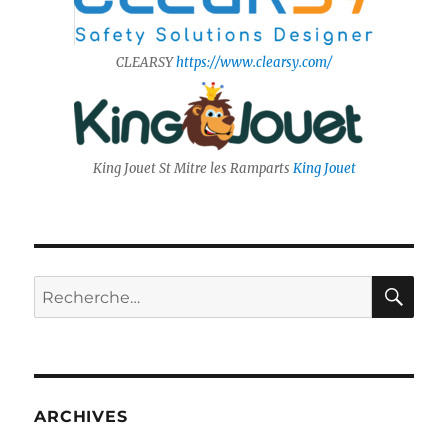
CLEARSY
https://www.clearsy.com/
King Jouet St Mitre les Ramparts
King Jouet
RE
Recherche
pour :
ARCHIVES